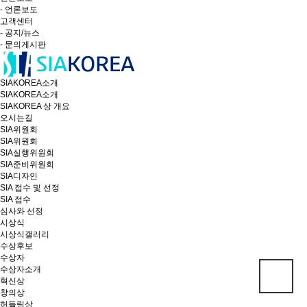
- 언론보도
고객센터
- 공지/뉴스
- 문의게시판
SIAKOREA소개
SIAKOREA소개
SIAKOREA 상 개요
오시는길
SIA위원회
SIA위원회
SIA실행위원회
SIA준비위원회
SIA디자인
SIA 접수 및 선정
SIA 접수
심사와 선정
시상식
시상식갤러리
수상후보
수상자
수상자소개
혁신상
창의상
허들링상