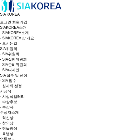
SIA KOREA
로그인
회원가입
SIAKOREA소개
- SIAKOREA소개
- SIAKOREA 상 개요
- 오시는길
SIA위원회
- SIA위원회
- SIA실행위원회
- SIA준비위원회
- SIA디자인
SIA 접수 및 선정
- SIA 접수
- 심사와 선정
시상식
- 시상식갤러리
- 수상후보
- 수상자
수상자소개
- 혁신상
- 창의상
- 허들링상
- 특별상
언론보도