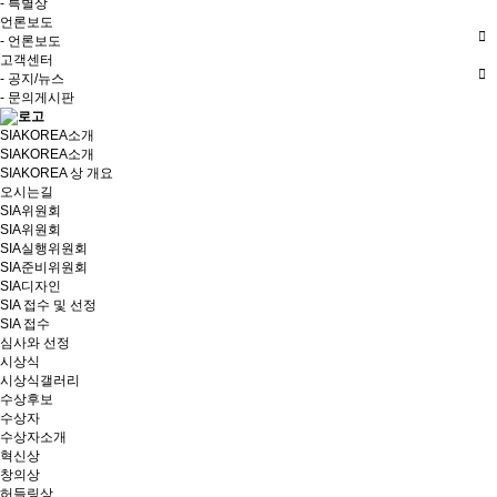
- 특별상
언론보도
- 언론보도
고객센터
- 공지/뉴스
- 문의게시판
SIAKOREA소개
SIAKOREA소개
SIAKOREA 상 개요
오시는길
SIA위원회
SIA위원회
SIA실행위원회
SIA준비위원회
SIA디자인
SIA 접수 및 선정
SIA 접수
심사와 선정
시상식
시상식갤러리
수상후보
수상자
수상자소개
혁신상
창의상
허들링상