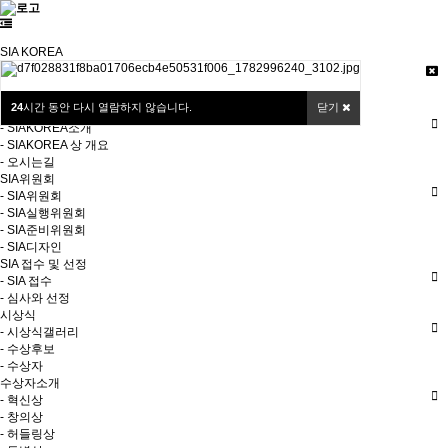
SIA KOREA
로그인
회원가입
24
시간 동안 다시 열람하지 않습니다.
닫기
SIAKOREA소개
- SIAKOREA소개
- SIAKOREA 상 개요
- 오시는길
SIA위원회
- SIA위원회
- SIA실행위원회
- SIA준비위원회
- SIA디자인
SIA 접수 및 선정
- SIA 접수
- 심사와 선정
시상식
- 시상식갤러리
- 수상후보
- 수상자
수상자소개
- 혁신상
- 창의상
- 허들링상