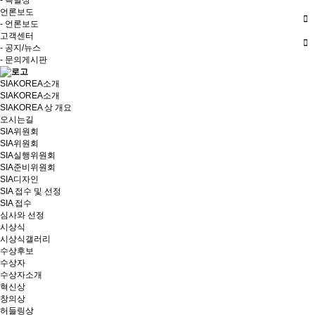
- 특별상
언론보도
- 언론보도
고객센터
- 공지/뉴스
- 문의게시판
SIAKOREA소개
SIAKOREA소개
SIAKOREA 상 개요
오시는길
SIA위원회
SIA위원회
SIA실행위원회
SIA준비위원회
SIA디자인
SIA 접수 및 선정
SIA 접수
심사와 선정
시상식
시상식갤러리
수상후보
수상자
수상자소개
혁신상
창의상
허들링상