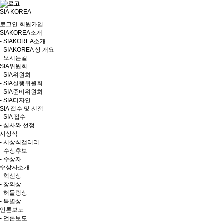
SIA KOREA
로그인
회원가입
SIAKOREA소개
- SIAKOREA소개
- SIAKOREA 상 개요
- 오시는길
SIA위원회
- SIA위원회
- SIA실행위원회
- SIA준비위원회
- SIA디자인
SIA 접수 및 선정
- SIA 접수
- 심사와 선정
시상식
- 시상식갤러리
- 수상후보
- 수상자
수상자소개
- 혁신상
- 창의상
- 허들링상
- 특별상
언론보도
- 언론보도