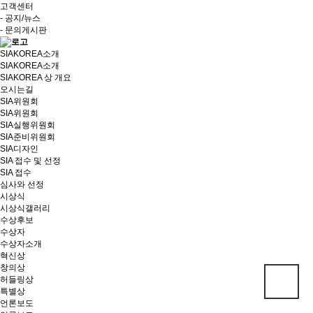
고객센터
- 공지/뉴스
- 문의게시판
SIAKOREA소개
SIAKOREA소개
SIAKOREA 상 개요
오시는길
SIA위원회
SIA위원회
SIA실행위원회
SIA준비위원회
SIA디자인
SIA 접수 및 선정
SIA 접수
심사와 선정
시상식
시상식갤러리
수상후보
수상자
수상자소개
혁신상
창의상
허들링상
특별상
언론보도