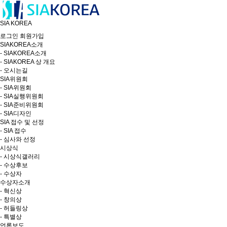
SIA KOREA
로그인
회원가입
SIAKOREA소개
- SIAKOREA소개
- SIAKOREA 상 개요
- 오시는길
SIA위원회
- SIA위원회
- SIA실행위원회
- SIA준비위원회
- SIA디자인
SIA 접수 및 선정
- SIA 접수
- 심사와 선정
시상식
- 시상식갤러리
- 수상후보
- 수상자
수상자소개
- 혁신상
- 창의상
- 허들링상
- 특별상
언론보도