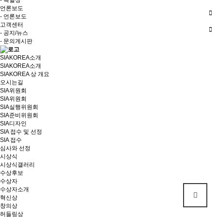
- 특별상
언론보도
- 언론보도
고객센터
- 공지/뉴스
- 문의게시판
SIAKOREA소개
SIAKOREA소개
SIAKOREA 상 개요
오시는길
SIA위원회
SIA위원회
SIA실행위원회
SIA준비위원회
SIA디자인
SIA 접수 및 선정
SIA 접수
심사와 선정
시상식
시상식갤러리
수상후보
수상자
수상자소개
혁신상
창의상
허들링상