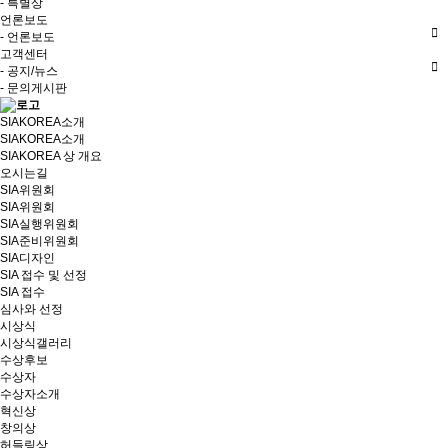
- 특별상
언론보도
- 언론보도
고객센터
- 공지/뉴스
- 문의게시판
SIAKOREA소개
SIAKOREA소개
SIAKOREA 상 개요
오시는길
SIA위원회
SIA위원회
SIA실행위원회
SIA준비위원회
SIA디자인
SIA 접수 및 선정
SIA 접수
심사와 선정
시상식
시상식갤러리
수상후보
수상자
수상자소개
혁신상
창의상
허들링상