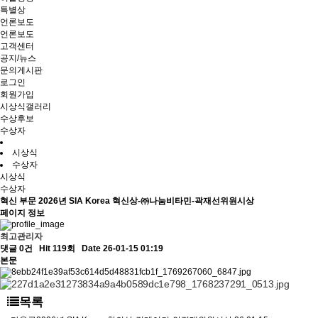
특별상
언론보도
언론보도
고객센터
공지/뉴스
문의게시판
로그인
회원가입
시상식갤러리
수상후보
수상자
시상식
수상자
시상식
수상자
혁신 부문
2026년 SIA Korea 혁신상-㈜나눔비타민-곽재선위원시상
페이지 정보
최고관리자
댓글 0건
Hit 119회
Date 26-01-15 01:19
본문
목록