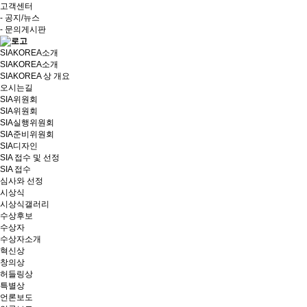
고객센터
- 공지/뉴스
- 문의게시판
SIAKOREA소개
SIAKOREA소개
SIAKOREA 상 개요
오시는길
SIA위원회
SIA위원회
SIA실행위원회
SIA준비위원회
SIA디자인
SIA 접수 및 선정
SIA 접수
심사와 선정
시상식
시상식갤러리
수상후보
수상자
수상자소개
혁신상
창의상
허들링상
특별상
언론보도