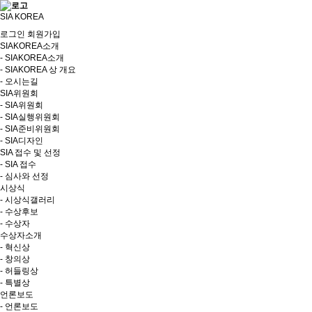
SIA KOREA
로그인
회원가입
SIAKOREA소개
- SIAKOREA소개
- SIAKOREA 상 개요
- 오시는길
SIA위원회
- SIA위원회
- SIA실행위원회
- SIA준비위원회
- SIA디자인
SIA 접수 및 선정
- SIA 접수
- 심사와 선정
시상식
- 시상식갤러리
- 수상후보
- 수상자
수상자소개
- 혁신상
- 창의상
- 허들링상
- 특별상
언론보도
- 언론보도