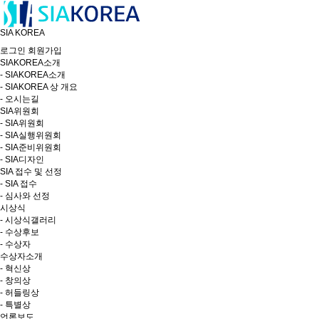
SIA KOREA
로그인
회원가입
SIAKOREA소개
- SIAKOREA소개
- SIAKOREA 상 개요
- 오시는길
SIA위원회
- SIA위원회
- SIA실행위원회
- SIA준비위원회
- SIA디자인
SIA 접수 및 선정
- SIA 접수
- 심사와 선정
시상식
- 시상식갤러리
- 수상후보
- 수상자
수상자소개
- 혁신상
- 창의상
- 허들링상
- 특별상
언론보도