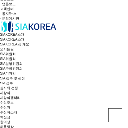
- 언론보도
고객센터
- 공지/뉴스
- 문의게시판
SIAKOREA소개
SIAKOREA소개
SIAKOREA 상 개요
오시는길
SIA위원회
SIA위원회
SIA실행위원회
SIA준비위원회
SIA디자인
SIA 접수 및 선정
SIA 접수
심사와 선정
시상식
시상식갤러리
수상후보
수상자
수상자소개
혁신상
창의상
허들링상